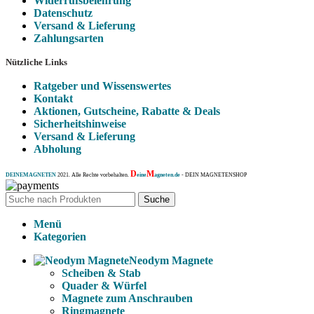
Widerrufsbelehrung
Datenschutz
Versand & Lieferung
Zahlungsarten
Nützliche Links
Ratgeber und Wissenswertes
Kontakt
Aktionen, Gutscheine, Rabatte & Deals
Sicherheitshinweise
Versand & Lieferung
Abholung
D
M
DEINEMAGNETEN
2021. Alle Rechte vorbehalten.
eine
agneten.de
- DEIN MAGNETENSHOP
Suche
Menü
Kategorien
Neodym Magnete
Scheiben & Stab
Quader & Würfel
Magnete zum Anschrauben
Ringmagnete