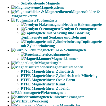
Selbstklebende Magnete
Magnetsysteme
Magnetschilder &
Magnetetiketten
Topfmagnete
Neodym Hakenmagnete
Neodym Ösenmagnete
Topfmagnete mit Senkung und Bohrung
Topfmagnete
mit Zylinderbohrung
Büro & Schulmagnete
Kegelmagnete
Magnetklammer
Magnetkugeln
Magnetrührstäbchen
PTFE Magnetrührer Zylindrisch
PTFE Magnetrührer Zylindrisch mit Mittelring
PTFE Magnetrührer Ovale Form
PTFE Magnetrührer Rund
PTFE Magnetrührer Zubehör
Elektromagnete
Kühlschrankmagnete
Werkzeug
Magnetische