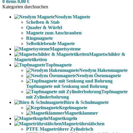
0
items
0,00
€
Kategorien durchsuchen
Neodym Magnete
Scheiben & Stab
Quader & Würfel
Magnete zum Anschrauben
Ringmagnete
Selbstklebende Magnete
Magnetsysteme
Magnetschilder &
Magnetetiketten
Topfmagnete
Neodym Hakenmagnete
Neodym Ösenmagnete
Topfmagnete mit Senkung und Bohrung
Topfmagnete
mit Zylinderbohrung
Büro & Schulmagnete
Kegelmagnete
Magnetklammer
Magnetkugeln
Magnetrührstäbchen
PTFE Magnetrührer Zylindrisch