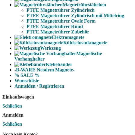
Magnetrührstäbchen
PTFE Magnetrührer Zylindrisch
PTFE Magnetrührer Zylindrisch mit Mittelring
PTFE Magnetrührer Ovale Form
PTFE Magnetrührer Rund
PTFE Magnetrührer Zubehör
Elektromagnete
Kühlschrankmagnete
Werkzeug
Magnetische
Vorhanghalter
Klebebänder
-B-WARE Neodym Magnete-
% SALE %
Wunschliste
Anmelden / Registrieren
Einkaufswagen
Schließen
Anmelden
Schließen
Noch kein Konto?