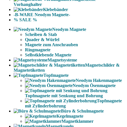
Vorhanghalter
Klebebänder
-B-WARE Neodym Magnete-
% SALE %
Neodym Magnete
Scheiben & Stab
Quader & Würfel
Magnete zum Anschrauben
Ringmagnete
Selbstklebende Magnete
Magnetsysteme
Magnetschilder &
Magnetetiketten
Topfmagnete
Neodym Hakenmagnete
Neodym Ösenmagnete
Topfmagnete mit Senkung und Bohrung
Topfmagnete
mit Zylinderbohrung
Büro & Schulmagnete
Kegelmagnete
Magnetklammer
Magnetkugeln