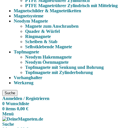
PTFE Magnetrührer Zylindrisch
PTFE Magnetrührer Zylindrisch mit Mittelring
Magnetschilder & Magnetetiketten
Magnetsysteme
Neodym Magnete
Magnete zum Anschrauben
Quader & Würfel
Ringmagnete
Scheiben & Stab
Selbstklebende Magnete
Topfmagnete
Neodym Hakenmagnete
Neodym Ösenmagnete
Topfmagnete mit Senkung und Bohrung
Topfmagnete mit Zylinderbohrung
Vorhanghalter
Werkzeug
Suche
Anmelden / Registrieren
0
Wunschliste
0
items
0,00
€
Menü
Suche