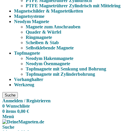
PTFE Magnetrührer Zylindrisch
PTFE Magnetrührer Zylindrisch mit Mittelring
Magnetschilder & Magnetetiketten
Magnetsysteme
Neodym Magnete
Magnete zum Anschrauben
Quader & Würfel
Ringmagnete
Scheiben & Stab
Selbstklebende Magnete
Topfmagnete
Neodym Hakenmagnete
Neodym Ösenmagnete
Topfmagnete mit Senkung und Bohrung
Topfmagnete mit Zylinderbohrung
Vorhanghalter
Werkzeug
Suche
Anmelden / Registrieren
0
Wunschliste
0
items
0,00
€
Menü
Suche