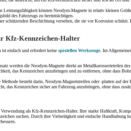
 Leistungsfähigkeit können Neodym-Magnete in relativ kleinen Größen h
bild des Fahrzeugs zu beeinträchtigen.
r schützenden Beschichtung versehen, die sie vor Korrosion schützt. D
r Kfz-Kennzeichen-Halter
st einfach und erfordert keine
speziellen Werkzeuge
. Im Allgemeine
satz werden die Neodym-Magnete direkt an Metallkarosserieteilen des
glichkeit, das Kennzeichen anzubringen und zu entfernen, ohne dass B
 Methode besteht darin, Neodym-Magnetstreifen oder -platten auf der 
licht, das Kennzeichen sicher am Fahrzeug anzubringen, ohne dass zusä
 Verwendung als Kfz-Kennzeichen-Halter. Ihre starke Haftkraft, Kompa
nzeichen suchen. Durch ihre Vielseitigkeit und einfache Handhabung h
rbessern.