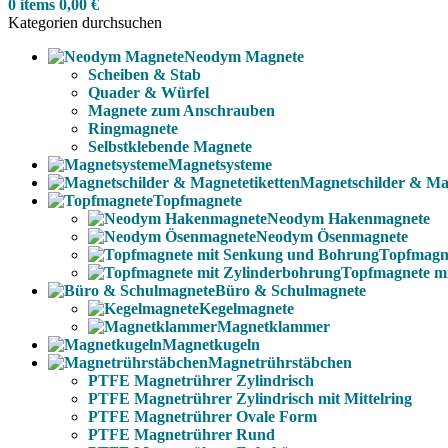
0
items
0,00
€
Kategorien durchsuchen
Neodym Magnete
Scheiben & Stab
Quader & Würfel
Magnete zum Anschrauben
Ringmagnete
Selbstklebende Magnete
Magnetsysteme
Magnetschilder & Mag
Topfmagnete
Neodym Hakenmagnete
Neodym Ösenmagnete
Topfmagn
Topfmagnete m
Büro & Schulmagnete
Kegelmagnete
Magnetklammer
Magnetkugeln
Magnetrührstäbchen
PTFE Magnetrührer Zylindrisch
PTFE Magnetrührer Zylindrisch mit Mittelring
PTFE Magnetrührer Ovale Form
PTFE Magnetrührer Rund