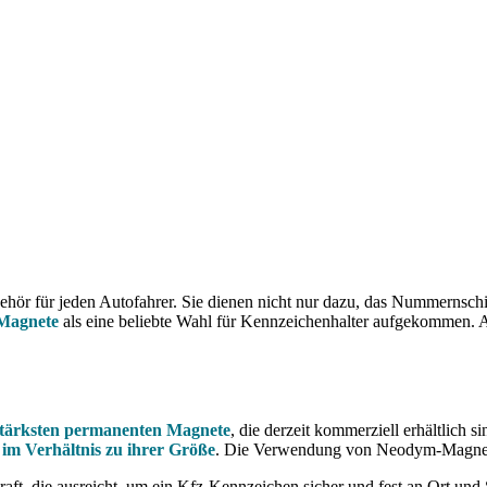
ehör für jeden Autofahrer. Sie dienen nicht nur dazu, das Nummernsch
Magnete
als eine beliebte Wahl für Kennzeichenhalter aufgekommen. A
stärksten permanenten Magnete
, die derzeit kommerziell erhältlich
im Verhältnis zu ihrer Größe
. Die Verwendung von Neodym-Magneten
, die ausreicht, um ein Kfz-Kennzeichen sicher und fest an Ort und S