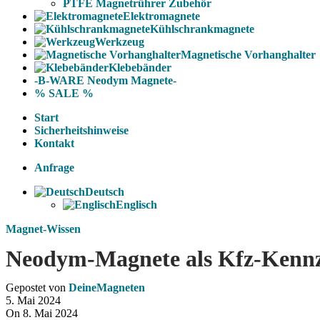
PTFE Magnetrührer Zubehör
Elektromagnete
Kühlschrankmagnete
Werkzeug
Magnetische Vorhanghalter
Klebebänder
-B-WARE Neodym Magnete-
% SALE %
Start
Sicherheitshinweise
Kontakt
Anfrage
Deutsch
Englisch
Magnet-Wissen
Neodym-Magnete als Kfz-Kennze
Gepostet von
DeineMagneten
5. Mai 2024
On 8. Mai 2024