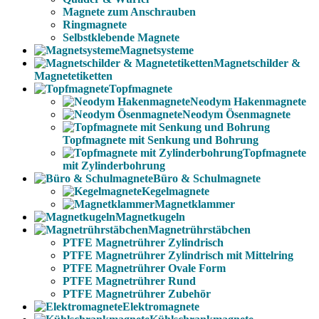
Magnete zum Anschrauben
Ringmagnete
Selbstklebende Magnete
Magnetsysteme
Magnetschilder &
Magnetetiketten
Topfmagnete
Neodym Hakenmagnete
Neodym Ösenmagnete
Topfmagnete mit Senkung und Bohrung
Topfmagnete
mit Zylinderbohrung
Büro & Schulmagnete
Kegelmagnete
Magnetklammer
Magnetkugeln
Magnetrührstäbchen
PTFE Magnetrührer Zylindrisch
PTFE Magnetrührer Zylindrisch mit Mittelring
PTFE Magnetrührer Ovale Form
PTFE Magnetrührer Rund
PTFE Magnetrührer Zubehör
Elektromagnete