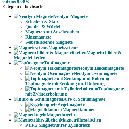
0
items
0,00
€
Kategorien durchsuchen
Neodym Magnete
Scheiben & Stab
Quader & Würfel
Magnete zum Anschrauben
Ringmagnete
Selbstklebende Magnete
Magnetsysteme
Magnetschilder &
Magnetetiketten
Topfmagnete
Neodym Hakenmagnete
Neodym Ösenmagnete
Topfmagnete mit Senkung und Bohrung
Topfmagnete
mit Zylinderbohrung
Büro & Schulmagnete
Kegelmagnete
Magnetklammer
Magnetkugeln
Magnetrührstäbchen
PTFE Magnetrührer Zylindrisch