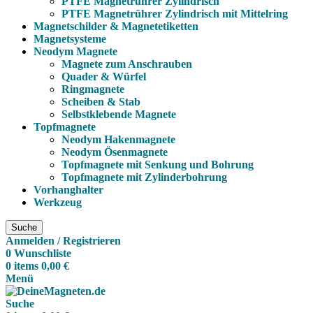
PTFE Magnetrührer Zylindrisch
PTFE Magnetrührer Zylindrisch mit Mittelring
Magnetschilder & Magnetetiketten
Magnetsysteme
Neodym Magnete
Magnete zum Anschrauben
Quader & Würfel
Ringmagnete
Scheiben & Stab
Selbstklebende Magnete
Topfmagnete
Neodym Hakenmagnete
Neodym Ösenmagnete
Topfmagnete mit Senkung und Bohrung
Topfmagnete mit Zylinderbohrung
Vorhanghalter
Werkzeug
Suche
Anmelden / Registrieren
0
Wunschliste
0
items
0,00
€
Menü
Suche