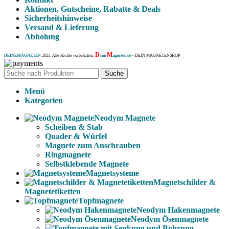
Aktionen, Gutscheine, Rabatte & Deals
Sicherheitshinweise
Versand & Lieferung
Abholung
D
M
DEINEMAGNETEN
2021. Alle Rechte vorbehalten.
eine
agneten.de
- DEIN MAGNETENSHOP
Suche
Menü
Kategorien
Neodym Magnete
Scheiben & Stab
Quader & Würfel
Magnete zum Anschrauben
Ringmagnete
Selbstklebende Magnete
Magnetsysteme
Magnetschilder &
Magnetetiketten
Topfmagnete
Neodym Hakenmagnete
Neodym Ösenmagnete