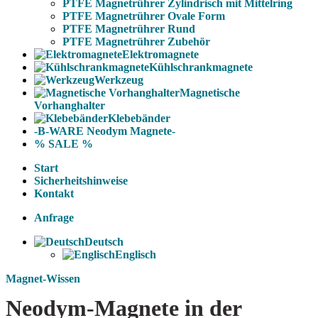
PTFE Magnetrührer Zylindrisch mit Mittelring
PTFE Magnetrührer Ovale Form
PTFE Magnetrührer Rund
PTFE Magnetrührer Zubehör
Elektromagnete
Kühlschrankmagnete
Werkzeug
Magnetische
Vorhanghalter
Klebebänder
-B-WARE Neodym Magnete-
% SALE %
Start
Sicherheitshinweise
Kontakt
Anfrage
Deutsch
Englisch
Magnet-Wissen
Neodym-Magnete in der