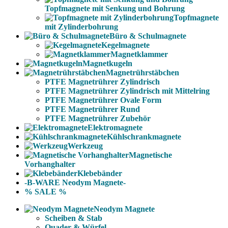
Topfmagnete mit Senkung und Bohrung
Topfmagnete
mit Zylinderbohrung
Büro & Schulmagnete
Kegelmagnete
Magnetklammer
Magnetkugeln
Magnetrührstäbchen
PTFE Magnetrührer Zylindrisch
PTFE Magnetrührer Zylindrisch mit Mittelring
PTFE Magnetrührer Ovale Form
PTFE Magnetrührer Rund
PTFE Magnetrührer Zubehör
Elektromagnete
Kühlschrankmagnete
Werkzeug
Magnetische
Vorhanghalter
Klebebänder
-B-WARE Neodym Magnete-
% SALE %
Neodym Magnete
Scheiben & Stab
Quader & Würfel