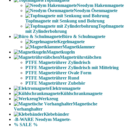
Topfmagnete
Neodym Hakenmagnete
Neodym Ösenmagnete
Topfmagnete mit Senkung und Bohrung
Topfmagnete
mit Zylinderbohrung
Büro & Schulmagnete
Kegelmagnete
Magnetklammer
Magnetkugeln
Magnetrührstäbchen
PTFE Magnetrührer Zylindrisch
PTFE Magnetrührer Zylindrisch mit Mittelring
PTFE Magnetrührer Ovale Form
PTFE Magnetrührer Rund
PTFE Magnetrührer Zubehör
Elektromagnete
Kühlschrankmagnete
Werkzeug
Magnetische
Vorhanghalter
Klebebänder
-B-WARE Neodym Magnete-
% SALE %