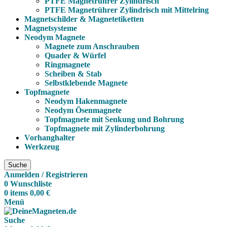
PTFE Magnetrührer Zylindrisch
PTFE Magnetrührer Zylindrisch mit Mittelring
Magnetschilder & Magnetetiketten
Magnetsysteme
Neodym Magnete
Magnete zum Anschrauben
Quader & Würfel
Ringmagnete
Scheiben & Stab
Selbstklebende Magnete
Topfmagnete
Neodym Hakenmagnete
Neodym Ösenmagnete
Topfmagnete mit Senkung und Bohrung
Topfmagnete mit Zylinderbohrung
Vorhanghalter
Werkzeug
Suche
Anmelden / Registrieren
0
Wunschliste
0
items
0,00
€
Menü
Suche