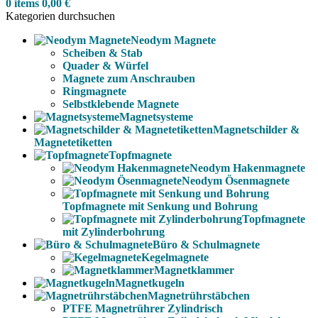
0
items
0,00
€
Kategorien durchsuchen
Neodym Magnete
Scheiben & Stab
Quader & Würfel
Magnete zum Anschrauben
Ringmagnete
Selbstklebende Magnete
Magnetsysteme
Magnetschilder &
Magnetetiketten
Topfmagnete
Neodym Hakenmagnete
Neodym Ösenmagnete
Topfmagnete mit Senkung und Bohrung
Topfmagnete
mit Zylinderbohrung
Büro & Schulmagnete
Kegelmagnete
Magnetklammer
Magnetkugeln
Magnetrührstäbchen
PTFE Magnetrührer Zylindrisch