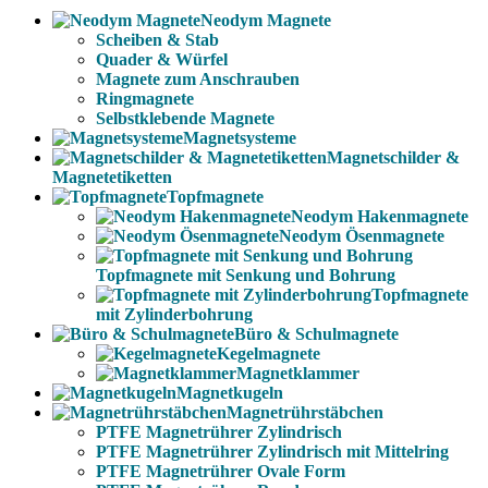
Neodym Magnete
Scheiben & Stab
Quader & Würfel
Magnete zum Anschrauben
Ringmagnete
Selbstklebende Magnete
Magnetsysteme
Magnetschilder &
Magnetetiketten
Topfmagnete
Neodym Hakenmagnete
Neodym Ösenmagnete
Topfmagnete mit Senkung und Bohrung
Topfmagnete
mit Zylinderbohrung
Büro & Schulmagnete
Kegelmagnete
Magnetklammer
Magnetkugeln
Magnetrührstäbchen
PTFE Magnetrührer Zylindrisch
PTFE Magnetrührer Zylindrisch mit Mittelring
PTFE Magnetrührer Ovale Form