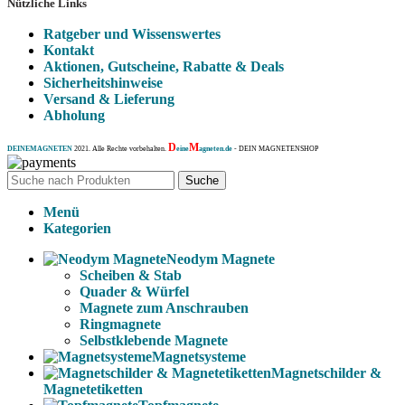
Nützliche Links
Ratgeber und Wissenswertes
Kontakt
Aktionen, Gutscheine, Rabatte & Deals
Sicherheitshinweise
Versand & Lieferung
Abholung
D
M
DEINEMAGNETEN
2021. Alle Rechte vorbehalten.
eine
agneten.de
- DEIN MAGNETENSHOP
Suche
Menü
Kategorien
Neodym Magnete
Scheiben & Stab
Quader & Würfel
Magnete zum Anschrauben
Ringmagnete
Selbstklebende Magnete
Magnetsysteme
Magnetschilder &
Magnetetiketten