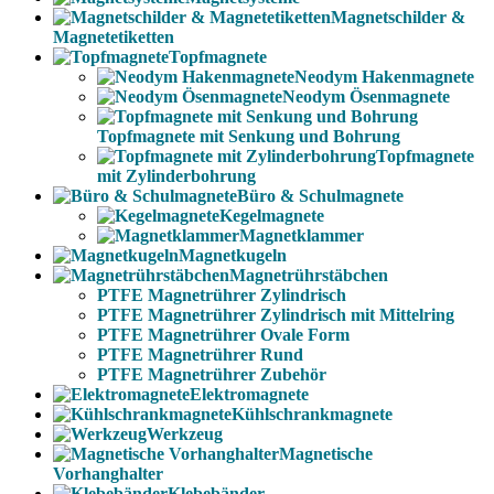
Magnetschilder &
Magnetetiketten
Topfmagnete
Neodym Hakenmagnete
Neodym Ösenmagnete
Topfmagnete mit Senkung und Bohrung
Topfmagnete
mit Zylinderbohrung
Büro & Schulmagnete
Kegelmagnete
Magnetklammer
Magnetkugeln
Magnetrührstäbchen
PTFE Magnetrührer Zylindrisch
PTFE Magnetrührer Zylindrisch mit Mittelring
PTFE Magnetrührer Ovale Form
PTFE Magnetrührer Rund
PTFE Magnetrührer Zubehör
Elektromagnete
Kühlschrankmagnete
Werkzeug
Magnetische
Vorhanghalter
Klebebänder