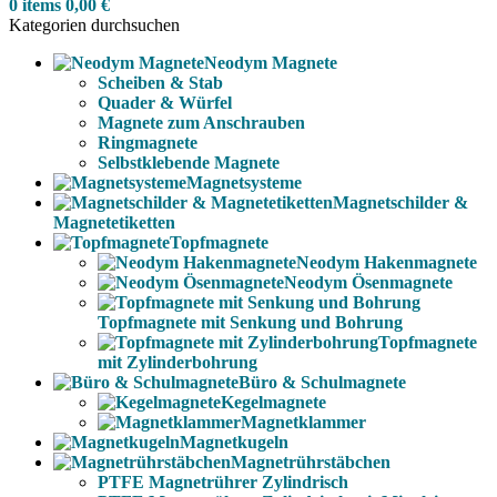
0
items
0,00
€
Kategorien durchsuchen
Neodym Magnete
Scheiben & Stab
Quader & Würfel
Magnete zum Anschrauben
Ringmagnete
Selbstklebende Magnete
Magnetsysteme
Magnetschilder &
Magnetetiketten
Topfmagnete
Neodym Hakenmagnete
Neodym Ösenmagnete
Topfmagnete mit Senkung und Bohrung
Topfmagnete
mit Zylinderbohrung
Büro & Schulmagnete
Kegelmagnete
Magnetklammer
Magnetkugeln
Magnetrührstäbchen
PTFE Magnetrührer Zylindrisch