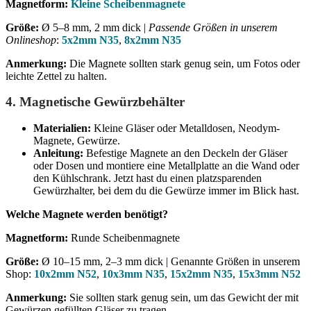
Magnetform:
Kleine Scheibenmagnete
Größe:
Ø 5–8 mm, 2 mm dick |
Passende Größen in unserem
Onlineshop
:
5x2mm N35
,
8x2mm N35
Anmerkung:
Die Magnete sollten stark genug sein, um Fotos oder
leichte Zettel zu halten.
4.
Magnetische Gewürzbehälter
Materialien:
Kleine Gläser oder Metalldosen, Neodym-
Magnete, Gewürze.
Anleitung:
Befestige Magnete an den Deckeln der Gläser
oder Dosen und montiere eine Metallplatte an die Wand oder
den Kühlschrank. Jetzt hast du einen platzsparenden
Gewürzhalter, bei dem du die Gewürze immer im Blick hast.
Welche Magnete werden benötigt?
Magnetform:
Runde Scheibenmagnete
Größe:
Ø 10–15 mm, 2–3 mm dick | Genannte Größen in unserem
Shop:
10x2mm N52
,
10x3mm N35
,
15x2mm N35
,
15x3mm N52
Anmerkung:
Sie sollten stark genug sein, um das Gewicht der mit
Gewürzen gefüllten Gläser zu tragen.