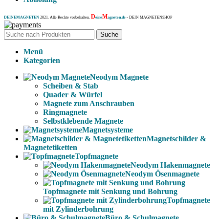
D
M
DEINEMAGNETEN
2021. Alle Rechte vorbehalten.
eine
agneten.de
- DEIN MAGNETENSHOP
Suche
Menü
Kategorien
Neodym Magnete
Scheiben & Stab
Quader & Würfel
Magnete zum Anschrauben
Ringmagnete
Selbstklebende Magnete
Magnetsysteme
Magnetschilder &
Magnetetiketten
Topfmagnete
Neodym Hakenmagnete
Neodym Ösenmagnete
Topfmagnete mit Senkung und Bohrung
Topfmagnete
mit Zylinderbohrung
Büro & Schulmagnete