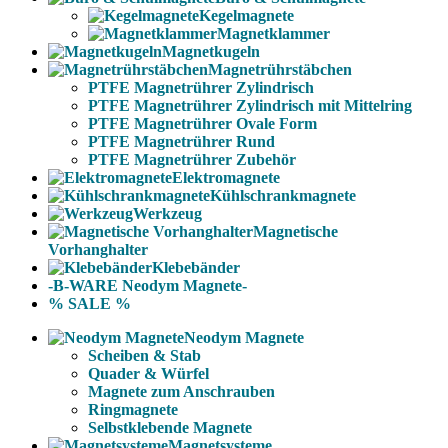
Kegelmagnete
Magnetklammer
Magnetkugeln
Magnetrührstäbchen
PTFE Magnetrührer Zylindrisch
PTFE Magnetrührer Zylindrisch mit Mittelring
PTFE Magnetrührer Ovale Form
PTFE Magnetrührer Rund
PTFE Magnetrührer Zubehör
Elektromagnete
Kühlschrankmagnete
Werkzeug
Magnetische
Vorhanghalter
Klebebänder
-B-WARE Neodym Magnete-
% SALE %
Neodym Magnete
Scheiben & Stab
Quader & Würfel
Magnete zum Anschrauben
Ringmagnete
Selbstklebende Magnete
Magnetsysteme