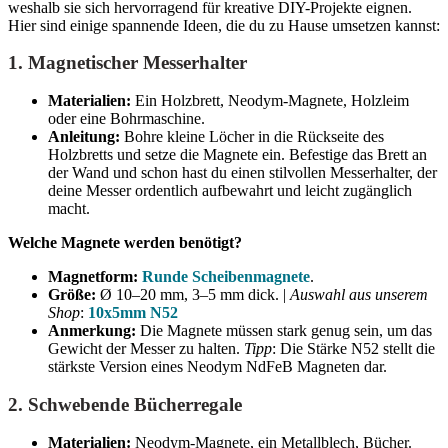
weshalb sie sich hervorragend für kreative DIY-Projekte eignen.
Hier sind einige spannende Ideen, die du zu Hause umsetzen kannst:
1.
Magnetischer Messerhalter
Materialien:
Ein Holzbrett, Neodym-Magnete, Holzleim
oder eine Bohrmaschine.
Anleitung:
Bohre kleine Löcher in die Rückseite des
Holzbretts und setze die Magnete ein. Befestige das Brett an
der Wand und schon hast du einen stilvollen Messerhalter, der
deine Messer ordentlich aufbewahrt und leicht zugänglich
macht.
Welche Magnete werden benötigt?
Magnetform:
Runde Scheibenmagnete
.
Größe:
Ø 10–20 mm, 3–5 mm dick. |
Auswahl aus unserem
Shop
:
10x5mm N52
Anmerkung:
Die Magnete müssen stark genug sein, um das
Gewicht der Messer zu halten.
Tipp
: Die Stärke N52 stellt die
stärkste Version eines Neodym NdFeB Magneten dar.
2.
Schwebende Bücherregale
Materialien:
Neodym-Magnete, ein Metallblech, Bücher.