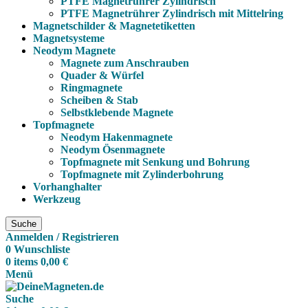
PTFE Magnetrührer Zylindrisch
PTFE Magnetrührer Zylindrisch mit Mittelring
Magnetschilder & Magnetetiketten
Magnetsysteme
Neodym Magnete
Magnete zum Anschrauben
Quader & Würfel
Ringmagnete
Scheiben & Stab
Selbstklebende Magnete
Topfmagnete
Neodym Hakenmagnete
Neodym Ösenmagnete
Topfmagnete mit Senkung und Bohrung
Topfmagnete mit Zylinderbohrung
Vorhanghalter
Werkzeug
Suche
Anmelden / Registrieren
0
Wunschliste
0
items
0,00
€
Menü
Suche