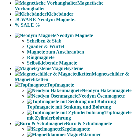
Magnetische
Vorhanghalter
Klebebänder
-B-WARE Neodym Magnete-
% SALE %
Neodym Magnete
Scheiben & Stab
Quader & Würfel
Magnete zum Anschrauben
Ringmagnete
Selbstklebende Magnete
Magnetsysteme
Magnetschilder &
Magnetetiketten
Topfmagnete
Neodym Hakenmagnete
Neodym Ösenmagnete
Topfmagnete mit Senkung und Bohrung
Topfmagnete
mit Zylinderbohrung
Büro & Schulmagnete
Kegelmagnete
Magnetklammer