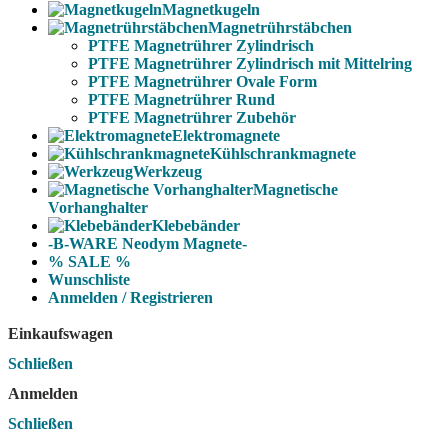
Magnetkugeln
Magnetrührstäbchen
PTFE Magnetrührer Zylindrisch
PTFE Magnetrührer Zylindrisch mit Mittelring
PTFE Magnetrührer Ovale Form
PTFE Magnetrührer Rund
PTFE Magnetrührer Zubehör
Elektromagnete
Kühlschrankmagnete
Werkzeug
Magnetische
Vorhanghalter
Klebebänder
-B-WARE Neodym Magnete-
% SALE %
Wunschliste
Anmelden / Registrieren
Einkaufswagen
Schließen
Anmelden
Schließen