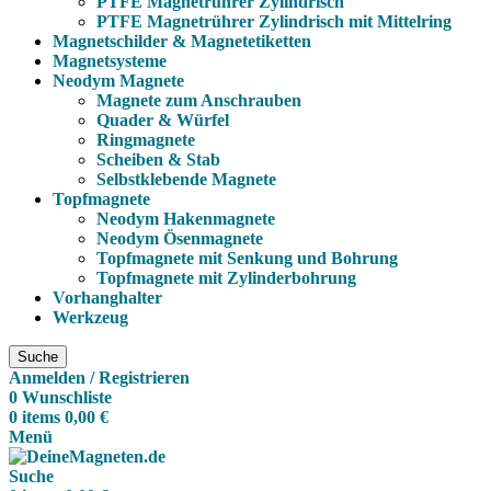
PTFE Magnetrührer Zylindrisch
PTFE Magnetrührer Zylindrisch mit Mittelring
Magnetschilder & Magnetetiketten
Magnetsysteme
Neodym Magnete
Magnete zum Anschrauben
Quader & Würfel
Ringmagnete
Scheiben & Stab
Selbstklebende Magnete
Topfmagnete
Neodym Hakenmagnete
Neodym Ösenmagnete
Topfmagnete mit Senkung und Bohrung
Topfmagnete mit Zylinderbohrung
Vorhanghalter
Werkzeug
Suche
Anmelden / Registrieren
0
Wunschliste
0
items
0,00
€
Menü
Suche