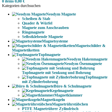
0
items
0,00
€
Kategorien durchsuchen
Neodym Magnete
Scheiben & Stab
Quader & Würfel
Magnete zum Anschrauben
Ringmagnete
Selbstklebende Magnete
Magnetsysteme
Magnetschilder &
Magnetetiketten
Topfmagnete
Neodym Hakenmagnete
Neodym Ösenmagnete
Topfmagnete mit Senkung und Bohrung
Topfmagnete
mit Zylinderbohrung
Büro & Schulmagnete
Kegelmagnete
Magnetklammer
Magnetkugeln
Magnetrührstäbchen
PTFE Magnetrührer Zylindrisch