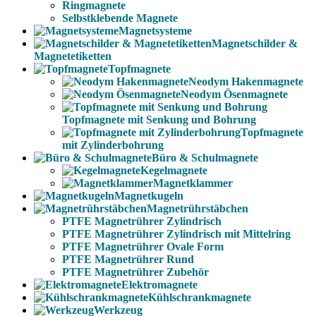
Ringmagnete
Selbstklebende Magnete
Magnetsysteme
Magnetschilder &
Magnetetiketten
Topfmagnete
Neodym Hakenmagnete
Neodym Ösenmagnete
Topfmagnete mit Senkung und Bohrung
Topfmagnete
mit Zylinderbohrung
Büro & Schulmagnete
Kegelmagnete
Magnetklammer
Magnetkugeln
Magnetrührstäbchen
PTFE Magnetrührer Zylindrisch
PTFE Magnetrührer Zylindrisch mit Mittelring
PTFE Magnetrührer Ovale Form
PTFE Magnetrührer Rund
PTFE Magnetrührer Zubehör
Elektromagnete
Kühlschrankmagnete
Werkzeug