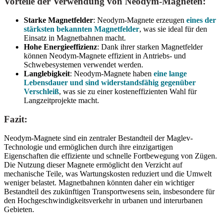
Vorteile der Verwendung von Neodym-Magneten:
Starke Magnetfelder
: Neodym-Magnete erzeugen
eines der
stärksten bekannten Magnetfelder
, was sie ideal für den
Einsatz in Magnetbahnen macht.
Hohe Energieeffizienz
: Dank ihrer starken Magnetfelder
können Neodym-Magnete effizient in Antriebs- und
Schwebesystemen verwendet werden.
Langlebigkeit
: Neodym-Magnete haben
eine lange
Lebensdauer und sind widerstandsfähig gegenüber
Verschleiß
, was sie zu einer kosteneffizienten Wahl für
Langzeitprojekte macht.
Fazit:
Neodym-Magnete sind ein zentraler Bestandteil der Maglev-
Technologie und ermöglichen durch ihre einzigartigen
Eigenschaften die effiziente und schnelle Fortbewegung von Zügen.
Die Nutzung dieser Magnete ermöglicht den Verzicht auf
mechanische Teile, was Wartungskosten reduziert und die Umwelt
weniger belastet. Magnetbahnen könnten daher ein wichtiger
Bestandteil des zukünftigen Transportwesens sein, insbesondere für
den Hochgeschwindigkeitsverkehr in urbanen und interurbanen
Gebieten.