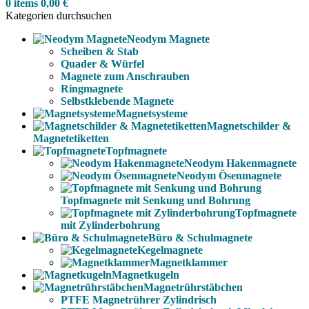
0
items
0,00
€
Kategorien durchsuchen
Neodym Magnete
Scheiben & Stab
Quader & Würfel
Magnete zum Anschrauben
Ringmagnete
Selbstklebende Magnete
Magnetsysteme
Magnetschilder &
Magnetetiketten
Topfmagnete
Neodym Hakenmagnete
Neodym Ösenmagnete
Topfmagnete mit Senkung und Bohrung
Topfmagnete
mit Zylinderbohrung
Büro & Schulmagnete
Kegelmagnete
Magnetklammer
Magnetkugeln
Magnetrührstäbchen
PTFE Magnetrührer Zylindrisch