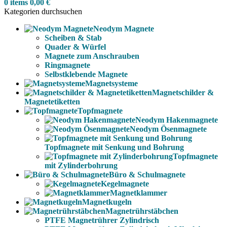
0
items
0,00
€
Kategorien durchsuchen
Neodym Magnete
Scheiben & Stab
Quader & Würfel
Magnete zum Anschrauben
Ringmagnete
Selbstklebende Magnete
Magnetsysteme
Magnetschilder &
Magnetetiketten
Topfmagnete
Neodym Hakenmagnete
Neodym Ösenmagnete
Topfmagnete mit Senkung und Bohrung
Topfmagnete
mit Zylinderbohrung
Büro & Schulmagnete
Kegelmagnete
Magnetklammer
Magnetkugeln
Magnetrührstäbchen
PTFE Magnetrührer Zylindrisch