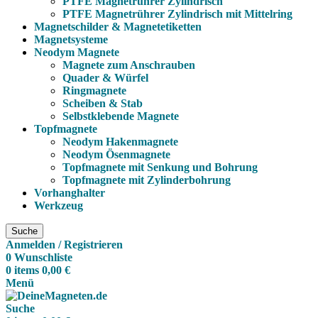
PTFE Magnetrührer Zylindrisch
PTFE Magnetrührer Zylindrisch mit Mittelring
Magnetschilder & Magnetetiketten
Magnetsysteme
Neodym Magnete
Magnete zum Anschrauben
Quader & Würfel
Ringmagnete
Scheiben & Stab
Selbstklebende Magnete
Topfmagnete
Neodym Hakenmagnete
Neodym Ösenmagnete
Topfmagnete mit Senkung und Bohrung
Topfmagnete mit Zylinderbohrung
Vorhanghalter
Werkzeug
Suche
Anmelden / Registrieren
0
Wunschliste
0
items
0,00
€
Menü
Suche