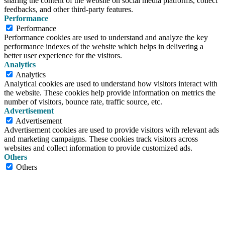
sharing the content of the website on social media platforms, collect
feedbacks, and other third-party features.
Performance
Performance
Performance cookies are used to understand and analyze the key
performance indexes of the website which helps in delivering a
better user experience for the visitors.
Analytics
Analytics
Analytical cookies are used to understand how visitors interact with
the website. These cookies help provide information on metrics the
number of visitors, bounce rate, traffic source, etc.
Advertisement
Advertisement
Advertisement cookies are used to provide visitors with relevant ads
and marketing campaigns. These cookies track visitors across
websites and collect information to provide customized ads.
Others
Others
Other uncategorized cookies are those that are being analyzed and
have not been classified into a category as yet.
SPEICHERN & AKZEPTIEREN
Shop
0
Wunschliste
0
items
Warenkorb