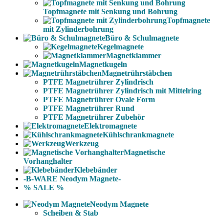
Topfmagnete mit Senkung und Bohrung
Topfmagnete
mit Zylinderbohrung
Büro & Schulmagnete
Kegelmagnete
Magnetklammer
Magnetkugeln
Magnetrührstäbchen
PTFE Magnetrührer Zylindrisch
PTFE Magnetrührer Zylindrisch mit Mittelring
PTFE Magnetrührer Ovale Form
PTFE Magnetrührer Rund
PTFE Magnetrührer Zubehör
Elektromagnete
Kühlschrankmagnete
Werkzeug
Magnetische
Vorhanghalter
Klebebänder
-B-WARE Neodym Magnete-
% SALE %
Neodym Magnete
Scheiben & Stab