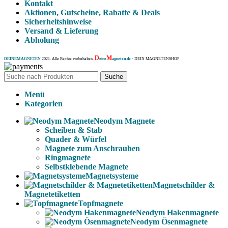
Kontakt
Aktionen, Gutscheine, Rabatte & Deals
Sicherheitshinweise
Versand & Lieferung
Abholung
D
M
DEINEMAGNETEN
2021. Alle Rechte vorbehalten.
eine
agneten.de
- DEIN MAGNETENSHOP
Suche
Menü
Kategorien
Neodym Magnete
Scheiben & Stab
Quader & Würfel
Magnete zum Anschrauben
Ringmagnete
Selbstklebende Magnete
Magnetsysteme
Magnetschilder &
Magnetetiketten
Topfmagnete
Neodym Hakenmagnete
Neodym Ösenmagnete