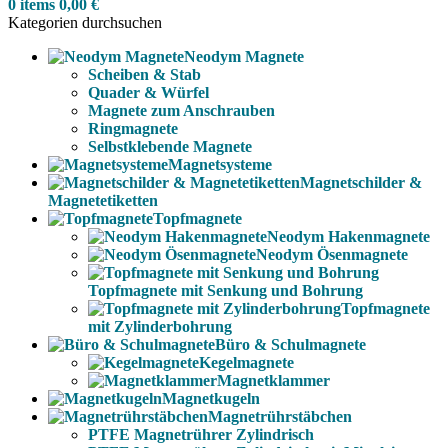
0
items
0,00
€
Kategorien durchsuchen
Neodym Magnete
Scheiben & Stab
Quader & Würfel
Magnete zum Anschrauben
Ringmagnete
Selbstklebende Magnete
Magnetsysteme
Magnetschilder &
Magnetetiketten
Topfmagnete
Neodym Hakenmagnete
Neodym Ösenmagnete
Topfmagnete mit Senkung und Bohrung
Topfmagnete
mit Zylinderbohrung
Büro & Schulmagnete
Kegelmagnete
Magnetklammer
Magnetkugeln
Magnetrührstäbchen
PTFE Magnetrührer Zylindrisch