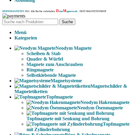
Abholung
D
M
DEINEMAGNETEN
2021. Alle Rechte vorbehalten.
eine
agneten.de
- DEIN MAGNETENSHOP
Suche
Menü
Kategorien
Neodym Magnete
Scheiben & Stab
Quader & Würfel
Magnete zum Anschrauben
Ringmagnete
Selbstklebende Magnete
Magnetsysteme
Magnetschilder &
Magnetetiketten
Topfmagnete
Neodym Hakenmagnete
Neodym Ösenmagnete
Topfmagnete mit Senkung und Bohrung
Topfmagnete
mit Zylinderbohrung
Büro & Schulmagnete