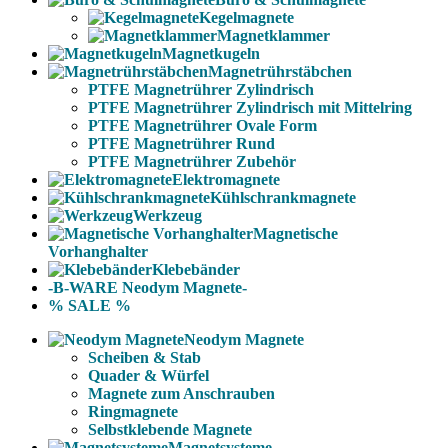
Kegelmagnete
Magnetklammer
Magnetkugeln
Magnetrührstäbchen
PTFE Magnetrührer Zylindrisch
PTFE Magnetrührer Zylindrisch mit Mittelring
PTFE Magnetrührer Ovale Form
PTFE Magnetrührer Rund
PTFE Magnetrührer Zubehör
Elektromagnete
Kühlschrankmagnete
Werkzeug
Magnetische
Vorhanghalter
Klebebänder
-B-WARE Neodym Magnete-
% SALE %
Neodym Magnete
Scheiben & Stab
Quader & Würfel
Magnete zum Anschrauben
Ringmagnete
Selbstklebende Magnete
Magnetsysteme