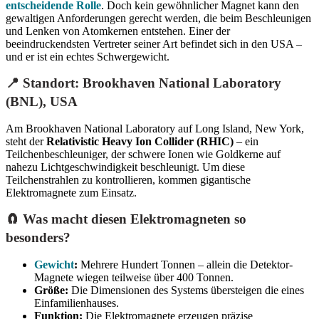
entscheidende Rolle
. Doch kein gewöhnlicher Magnet kann den
gewaltigen Anforderungen gerecht werden, die beim Beschleunigen
und Lenken von Atomkernen entstehen. Einer der
beeindruckendsten Vertreter seiner Art befindet sich in den USA –
und er ist ein echtes Schwergewicht.
📍 Standort: Brookhaven National Laboratory
(BNL), USA
Am Brookhaven National Laboratory auf Long Island, New York,
steht der
Relativistic Heavy Ion Collider (RHIC)
– ein
Teilchenbeschleuniger, der schwere Ionen wie Goldkerne auf
nahezu Lichtgeschwindigkeit beschleunigt. Um diese
Teilchenstrahlen zu kontrollieren, kommen gigantische
Elektromagnete zum Einsatz.
🧲 Was macht diesen Elektromagneten so
besonders?
Gewicht
:
Mehrere Hundert Tonnen – allein die Detektor-
Magnete wiegen teilweise über 400 Tonnen.
Größe:
Die Dimensionen des Systems übersteigen die eines
Einfamilienhauses.
Funktion:
Die Elektromagnete erzeugen präzise