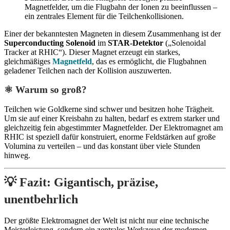
Magnetfelder, um die Flugbahn der Ionen zu beeinflussen –
ein zentrales Element für die Teilchenkollisionen.
Einer der bekanntesten Magneten in diesem Zusammenhang ist der
Superconducting Solenoid
im
STAR-Detektor
(„Solenoidal
Tracker at RHIC“). Dieser Magnet erzeugt ein starkes,
gleichmäßiges
Magnetfeld
, das es ermöglicht, die Flugbahnen
geladener Teilchen nach der Kollision auszuwerten.
⚛️ Warum so groß?
Teilchen wie Goldkerne sind schwer und besitzen hohe Trägheit.
Um sie auf einer Kreisbahn zu halten, bedarf es extrem starker und
gleichzeitig fein abgestimmter Magnetfelder. Der Elektromagnet am
RHIC ist speziell dafür konstruiert, enorme Feldstärken auf große
Volumina zu verteilen – und das konstant über viele Stunden
hinweg.
💡 Fazit: Gigantisch, präzise,
unentbehrlich
Der größte Elektromagnet der Welt ist nicht nur eine technische
Meisterleistung, sondern ein zentrales Werkzeug der modernen