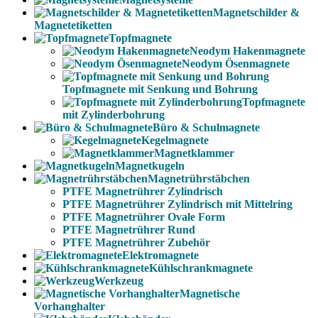
Magnetschilder &
Magnetetiketten
Topfmagnete
Neodym Hakenmagnete
Neodym Ösenmagnete
Topfmagnete mit Senkung und Bohrung
Topfmagnete
mit Zylinderbohrung
Büro & Schulmagnete
Kegelmagnete
Magnetklammer
Magnetkugeln
Magnetrührstäbchen
PTFE Magnetrührer Zylindrisch
PTFE Magnetrührer Zylindrisch mit Mittelring
PTFE Magnetrührer Ovale Form
PTFE Magnetrührer Rund
PTFE Magnetrührer Zubehör
Elektromagnete
Kühlschrankmagnete
Werkzeug
Magnetische
Vorhanghalter