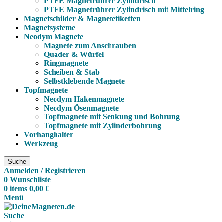
PTFE Magnetrührer Zylindrisch
PTFE Magnetrührer Zylindrisch mit Mittelring
Magnetschilder & Magnetetiketten
Magnetsysteme
Neodym Magnete
Magnete zum Anschrauben
Quader & Würfel
Ringmagnete
Scheiben & Stab
Selbstklebende Magnete
Topfmagnete
Neodym Hakenmagnete
Neodym Ösenmagnete
Topfmagnete mit Senkung und Bohrung
Topfmagnete mit Zylinderbohrung
Vorhanghalter
Werkzeug
Suche
Anmelden / Registrieren
0
Wunschliste
0
items
0,00
€
Menü
Suche