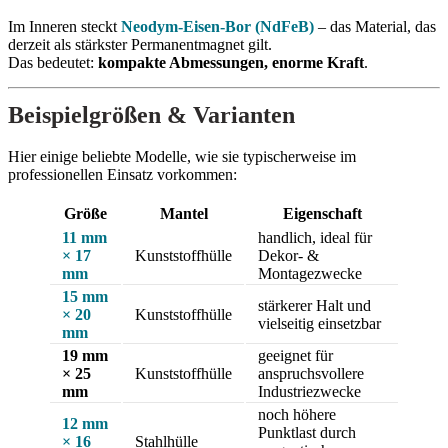
Im Inneren steckt
Neodym-Eisen-Bor (NdFeB)
– das Material, das
derzeit als stärkster Permanentmagnet gilt.
Das bedeutet:
kompakte Abmessungen, enorme Kraft
.
Beispielgrößen & Varianten
Hier einige beliebte Modelle, wie sie typischerweise im
professionellen Einsatz vorkommen:
Größe
Mantel
Eigenschaft
11 mm
handlich, ideal für
× 17
Kunststoffhülle
Dekor- &
mm
Montagezwecke
15 mm
stärkerer Halt und
× 20
Kunststoffhülle
vielseitig einsetzbar
mm
19 mm
geeignet für
× 25
Kunststoffhülle
anspruchsvollere
mm
Industriezwecke
noch höhere
12 mm
Punktlast durch
× 16
Stahlhülle