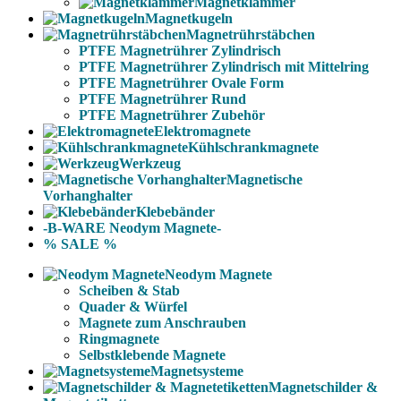
Magnetklammer
Magnetkugeln
Magnetrührstäbchen
PTFE Magnetrührer Zylindrisch
PTFE Magnetrührer Zylindrisch mit Mittelring
PTFE Magnetrührer Ovale Form
PTFE Magnetrührer Rund
PTFE Magnetrührer Zubehör
Elektromagnete
Kühlschrankmagnete
Werkzeug
Magnetische
Vorhanghalter
Klebebänder
-B-WARE Neodym Magnete-
% SALE %
Neodym Magnete
Scheiben & Stab
Quader & Würfel
Magnete zum Anschrauben
Ringmagnete
Selbstklebende Magnete
Magnetsysteme
Magnetschilder &