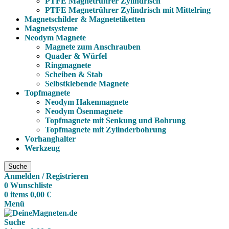
PTFE Magnetrührer Zylindrisch
PTFE Magnetrührer Zylindrisch mit Mittelring
Magnetschilder & Magnetetiketten
Magnetsysteme
Neodym Magnete
Magnete zum Anschrauben
Quader & Würfel
Ringmagnete
Scheiben & Stab
Selbstklebende Magnete
Topfmagnete
Neodym Hakenmagnete
Neodym Ösenmagnete
Topfmagnete mit Senkung und Bohrung
Topfmagnete mit Zylinderbohrung
Vorhanghalter
Werkzeug
Suche
Anmelden / Registrieren
0
Wunschliste
0
items
0,00
€
Menü
Suche