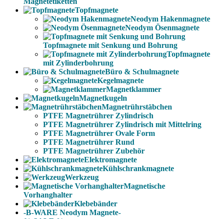
Magnetetiketten
Topfmagnete
Neodym Hakenmagnete
Neodym Ösenmagnete
Topfmagnete mit Senkung und Bohrung
Topfmagnete
mit Zylinderbohrung
Büro & Schulmagnete
Kegelmagnete
Magnetklammer
Magnetkugeln
Magnetrührstäbchen
PTFE Magnetrührer Zylindrisch
PTFE Magnetrührer Zylindrisch mit Mittelring
PTFE Magnetrührer Ovale Form
PTFE Magnetrührer Rund
PTFE Magnetrührer Zubehör
Elektromagnete
Kühlschrankmagnete
Werkzeug
Magnetische
Vorhanghalter
Klebebänder
-B-WARE Neodym Magnete-