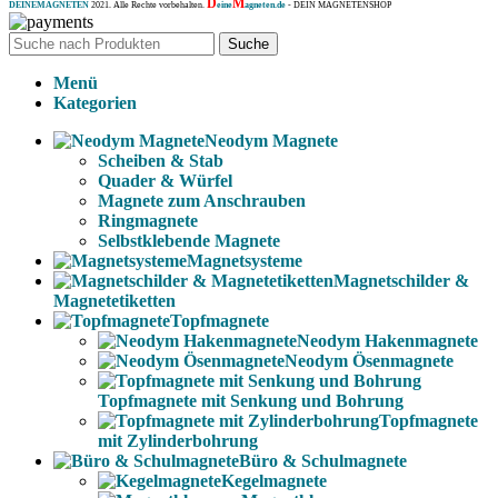
D
M
DEINEMAGNETEN
2021. Alle Rechte vorbehalten.
eine
agneten.de
- DEIN MAGNETENSHOP
Suche
Menü
Kategorien
Neodym Magnete
Scheiben & Stab
Quader & Würfel
Magnete zum Anschrauben
Ringmagnete
Selbstklebende Magnete
Magnetsysteme
Magnetschilder &
Magnetetiketten
Topfmagnete
Neodym Hakenmagnete
Neodym Ösenmagnete
Topfmagnete mit Senkung und Bohrung
Topfmagnete
mit Zylinderbohrung
Büro & Schulmagnete
Kegelmagnete