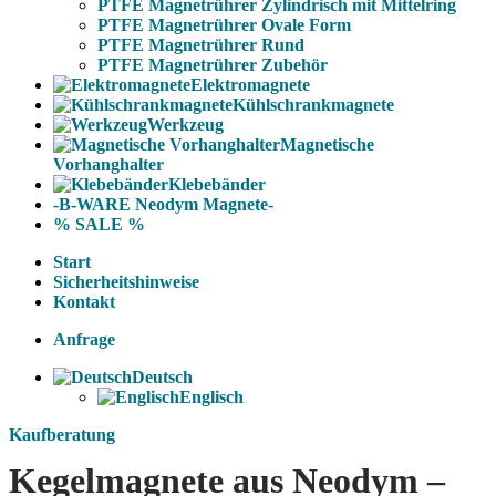
PTFE Magnetrührer Zylindrisch mit Mittelring
PTFE Magnetrührer Ovale Form
PTFE Magnetrührer Rund
PTFE Magnetrührer Zubehör
Elektromagnete
Kühlschrankmagnete
Werkzeug
Magnetische
Vorhanghalter
Klebebänder
-B-WARE Neodym Magnete-
% SALE %
Start
Sicherheitshinweise
Kontakt
Anfrage
Deutsch
Englisch
Kaufberatung
Kegelmagnete aus Neodym –