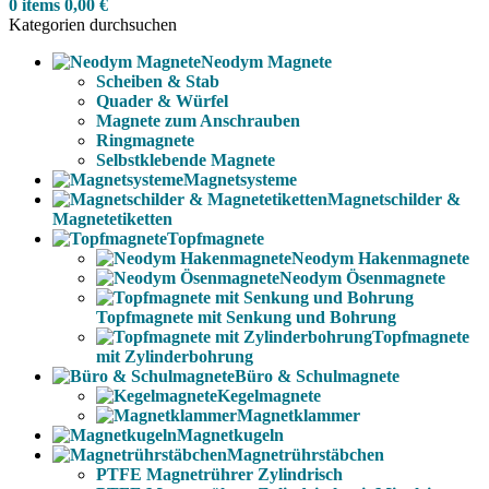
0
items
0,00
€
Kategorien durchsuchen
Neodym Magnete
Scheiben & Stab
Quader & Würfel
Magnete zum Anschrauben
Ringmagnete
Selbstklebende Magnete
Magnetsysteme
Magnetschilder &
Magnetetiketten
Topfmagnete
Neodym Hakenmagnete
Neodym Ösenmagnete
Topfmagnete mit Senkung und Bohrung
Topfmagnete
mit Zylinderbohrung
Büro & Schulmagnete
Kegelmagnete
Magnetklammer
Magnetkugeln
Magnetrührstäbchen
PTFE Magnetrührer Zylindrisch