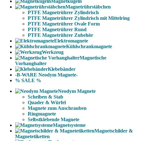
Magnetkugeln
Magnetrührstäbchen
PTFE Magnetrührer Zylindrisch
PTFE Magnetrührer Zylindrisch mit Mittelring
PTFE Magnetrührer Ovale Form
PTFE Magnetrührer Rund
PTFE Magnetrührer Zubehör
Elektromagnete
Kühlschrankmagnete
Werkzeug
Magnetische
Vorhanghalter
Klebebänder
-B-WARE Neodym Magnete-
% SALE %
Neodym Magnete
Scheiben & Stab
Quader & Würfel
Magnete zum Anschrauben
Ringmagnete
Selbstklebende Magnete
Magnetsysteme
Magnetschilder &
Magnetetiketten