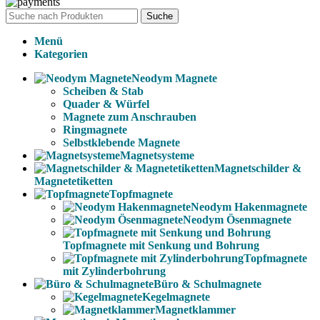
Suche
Menü
Kategorien
Neodym Magnete
Scheiben & Stab
Quader & Würfel
Magnete zum Anschrauben
Ringmagnete
Selbstklebende Magnete
Magnetsysteme
Magnetschilder &
Magnetetiketten
Topfmagnete
Neodym Hakenmagnete
Neodym Ösenmagnete
Topfmagnete mit Senkung und Bohrung
Topfmagnete
mit Zylinderbohrung
Büro & Schulmagnete
Kegelmagnete
Magnetklammer