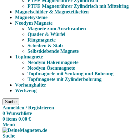
PTFE Magnetrührer Zylindrisch
PTFE Magnetrührer Zylindrisch mit Mittelring
Magnetschilder & Magnetetiketten
Magnetsysteme
Neodym Magnete
Magnete zum Anschrauben
Quader & Würfel
Ringmagnete
Scheiben & Stab
Selbstklebende Magnete
Topfmagnete
Neodym Hakenmagnete
Neodym Ösenmagnete
Topfmagnete mit Senkung und Bohrung
Topfmagnete mit Zylinderbohrung
Vorhanghalter
Werkzeug
Suche
Anmelden / Registrieren
0
Wunschliste
0
items
0,00
€
Menü
Suche