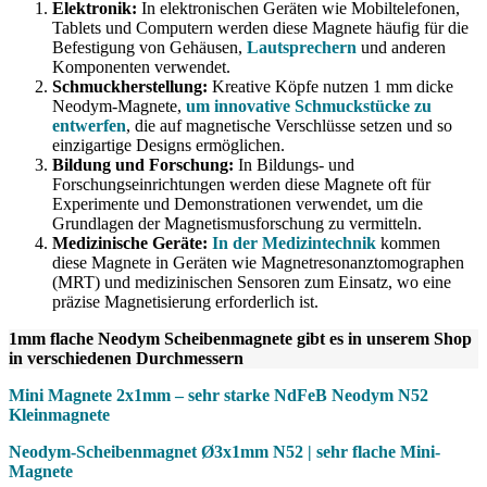
Elektronik:
In elektronischen Geräten wie Mobiltelefonen,
Tablets und Computern werden diese Magnete häufig für die
Befestigung von Gehäusen,
Lautsprechern
und anderen
Komponenten verwendet.
Schmuckherstellung:
Kreative Köpfe nutzen 1 mm dicke
Neodym-Magnete,
um innovative Schmuckstücke zu
entwerfen
, die auf magnetische Verschlüsse setzen und so
einzigartige Designs ermöglichen.
Bildung und Forschung:
In Bildungs- und
Forschungseinrichtungen werden diese Magnete oft für
Experimente und Demonstrationen verwendet, um die
Grundlagen der Magnetismusforschung zu vermitteln.
Medizinische Geräte:
In der Medizintechnik
kommen
diese Magnete in Geräten wie Magnetresonanztomographen
(MRT) und medizinischen Sensoren zum Einsatz, wo eine
präzise Magnetisierung erforderlich ist.
1mm flache Neodym Scheibenmagnete gibt es in unserem Shop
in verschiedenen Durchmessern
Mini Magnete 2x1mm – sehr starke NdFeB Neodym N52
Kleinmagnete
Neodym-Scheibenmagnet Ø3x1mm N52 | sehr flache Mini-
Magnete