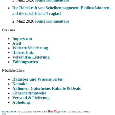
3. März 2026
Keine Kommentare
Die Haltekraft von Scheibenmagneten: Einflussfaktoren
auf die tatsächliche Traglast
2. März 2026
Keine Kommentare
Über uns
Impressum
AGB
Widerrufsbelehrung
Datenschutz
Versand & Lieferung
Zahlungsarten
Nützliche Links
Ratgeber und Wissenswertes
Kontakt
Aktionen, Gutscheine, Rabatte & Deals
Sicherheitshinweise
Versand & Lieferung
Abholung
D
M
DEINEMAGNETEN
2021. Alle Rechte vorbehalten.
eine
agneten.de
- DEIN MAGNETENSHOP