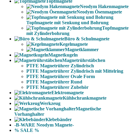
Topfmagnete
Neodym Hakenmagnete
Neodym Ösenmagnete
Topfmagnete mit Senkung und Bohrung
Topfmagnete
mit Zylinderbohrung
Büro & Schulmagnete
Kegelmagnete
Magnetklammer
Magnetkugeln
Magnetrührstäbchen
PTFE Magnetrührer Zylindrisch
PTFE Magnetrührer Zylindrisch mit Mittelring
PTFE Magnetrührer Ovale Form
PTFE Magnetrührer Rund
PTFE Magnetrührer Zubehör
Elektromagnete
Kühlschrankmagnete
Werkzeug
Magnetische
Vorhanghalter
Klebebänder
-B-WARE Neodym Magnete-
% SALE %