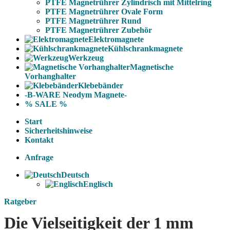
PTFE Magnetrührer Zylindrisch mit Mittelring
PTFE Magnetrührer Ovale Form
PTFE Magnetrührer Rund
PTFE Magnetrührer Zubehör
Elektromagnete
Kühlschrankmagnete
Werkzeug
Magnetische
Vorhanghalter
Klebebänder
-B-WARE Neodym Magnete-
% SALE %
Start
Sicherheitshinweise
Kontakt
Anfrage
Deutsch
Englisch
Ratgeber
Die Vielseitigkeit der 1 mm