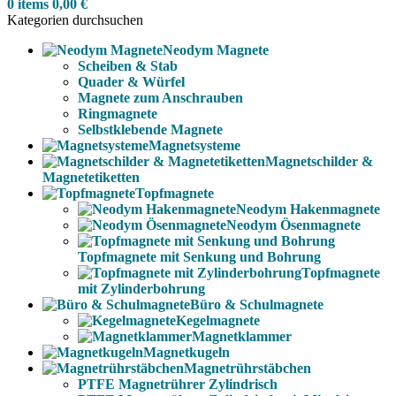
0
items
0,00
€
Kategorien durchsuchen
Neodym Magnete
Scheiben & Stab
Quader & Würfel
Magnete zum Anschrauben
Ringmagnete
Selbstklebende Magnete
Magnetsysteme
Magnetschilder &
Magnetetiketten
Topfmagnete
Neodym Hakenmagnete
Neodym Ösenmagnete
Topfmagnete mit Senkung und Bohrung
Topfmagnete
mit Zylinderbohrung
Büro & Schulmagnete
Kegelmagnete
Magnetklammer
Magnetkugeln
Magnetrührstäbchen
PTFE Magnetrührer Zylindrisch