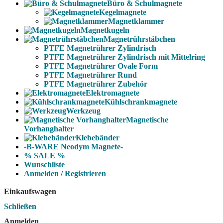
Büro & Schulmagnete
Kegelmagnete
Magnetklammer
Magnetkugeln
Magnetrührstäbchen
PTFE Magnetrührer Zylindrisch
PTFE Magnetrührer Zylindrisch mit Mittelring
PTFE Magnetrührer Ovale Form
PTFE Magnetrührer Rund
PTFE Magnetrührer Zubehör
Elektromagnete
Kühlschrankmagnete
Werkzeug
Magnetische
Vorhanghalter
Klebebänder
-B-WARE Neodym Magnete-
% SALE %
Wunschliste
Anmelden / Registrieren
Einkaufswagen
Schließen
Anmelden