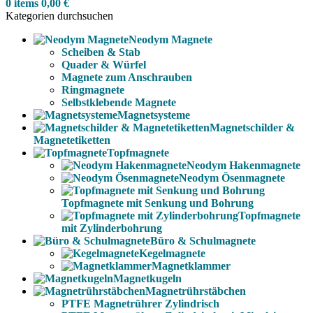
0
items
0,00
€
Kategorien durchsuchen
Neodym Magnete
Scheiben & Stab
Quader & Würfel
Magnete zum Anschrauben
Ringmagnete
Selbstklebende Magnete
Magnetsysteme
Magnetschilder &
Magnetetiketten
Topfmagnete
Neodym Hakenmagnete
Neodym Ösenmagnete
Topfmagnete mit Senkung und Bohrung
Topfmagnete
mit Zylinderbohrung
Büro & Schulmagnete
Kegelmagnete
Magnetklammer
Magnetkugeln
Magnetrührstäbchen
PTFE Magnetrührer Zylindrisch