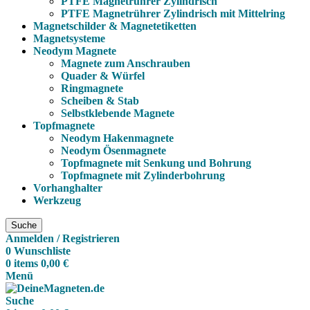
PTFE Magnetrührer Zylindrisch
PTFE Magnetrührer Zylindrisch mit Mittelring
Magnetschilder & Magnetetiketten
Magnetsysteme
Neodym Magnete
Magnete zum Anschrauben
Quader & Würfel
Ringmagnete
Scheiben & Stab
Selbstklebende Magnete
Topfmagnete
Neodym Hakenmagnete
Neodym Ösenmagnete
Topfmagnete mit Senkung und Bohrung
Topfmagnete mit Zylinderbohrung
Vorhanghalter
Werkzeug
Suche
Anmelden / Registrieren
0
Wunschliste
0
items
0,00
€
Menü
Suche