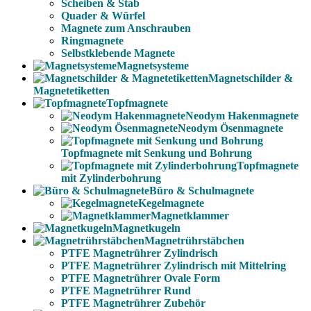
Scheiben & Stab
Quader & Würfel
Magnete zum Anschrauben
Ringmagnete
Selbstklebende Magnete
Magnetsysteme
Magnetschilder &
Magnetetiketten
Topfmagnete
Neodym Hakenmagnete
Neodym Ösenmagnete
Topfmagnete mit Senkung und Bohrung
Topfmagnete
mit Zylinderbohrung
Büro & Schulmagnete
Kegelmagnete
Magnetklammer
Magnetkugeln
Magnetrührstäbchen
PTFE Magnetrührer Zylindrisch
PTFE Magnetrührer Zylindrisch mit Mittelring
PTFE Magnetrührer Ovale Form
PTFE Magnetrührer Rund
PTFE Magnetrührer Zubehör