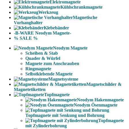
Elektromagnete
Kühlschrankmagnete
Werkzeug
Magnetische
Vorhanghalter
Klebebänder
-B-WARE Neodym Magnete-
% SALE %
Neodym Magnete
Scheiben & Stab
Quader & Würfel
Magnete zum Anschrauben
Ringmagnete
Selbstklebende Magnete
Magnetsysteme
Magnetschilder &
Magnetetiketten
Topfmagnete
Neodym Hakenmagnete
Neodym Ösenmagnete
Topfmagnete mit Senkung und Bohrung
Topfmagnete
mit Zylinderbohrung