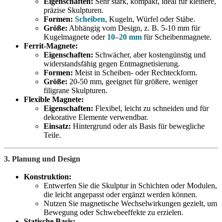
Eigenschaften:
Sehr stark, kompakt, ideal für kleinere,
präzise Skulpturen.
Formen:
Scheiben
, Kugeln, Würfel oder Stäbe.
Größe:
Abhängig vom Design, z. B. 5-10 mm für
Kugelmagnete oder
10
–
20 mm
für Scheibenmagnete.
Ferrit-Magnete:
Eigenschaften:
Schwächer, aber kostengünstig und
widerstandsfähig gegen Entmagnetisierung.
Formen:
Meist in Scheiben- oder Rechteckform.
Größe:
20-50 mm, geeignet für größere, weniger
filigrane Skulpturen.
Flexible Magnete:
Eigenschaften:
Flexibel, leicht zu schneiden und für
dekorative Elemente verwendbar.
Einsatz:
Hintergrund oder als Basis für bewegliche
Teile.
3. Planung und Design
Konstruktion:
Entwerfen Sie die Skulptur in Schichten oder Modulen,
die leicht angepasst oder ergänzt werden können.
Nutzen Sie magnetische Wechselwirkungen gezielt, um
Bewegung oder Schwebeeffekte zu erzielen.
Statische Basis: