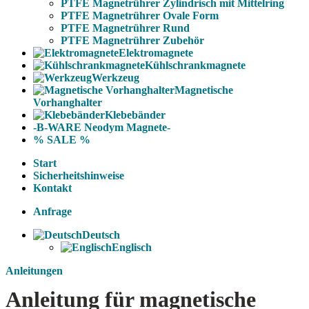
PTFE Magnetrührer Zylindrisch mit Mittelring
PTFE Magnetrührer Ovale Form
PTFE Magnetrührer Rund
PTFE Magnetrührer Zubehör
Elektromagnete
Kühlschrankmagnete
Werkzeug
Magnetische
Vorhanghalter
Klebebänder
-B-WARE Neodym Magnete-
% SALE %
Start
Sicherheitshinweise
Kontakt
Anfrage
Deutsch
Englisch
Anleitungen
Anleitung für magnetische