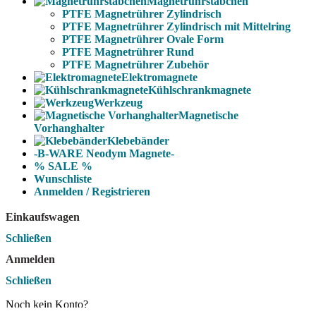
Magnetrührstäbchen
PTFE Magnetrührer Zylindrisch
PTFE Magnetrührer Zylindrisch mit Mittelring
PTFE Magnetrührer Ovale Form
PTFE Magnetrührer Rund
PTFE Magnetrührer Zubehör
Elektromagnete
Kühlschrankmagnete
Werkzeug
Magnetische
Vorhanghalter
Klebebänder
-B-WARE Neodym Magnete-
% SALE %
Wunschliste
Anmelden / Registrieren
Einkaufswagen
Schließen
Anmelden
Schließen
Noch kein Konto?