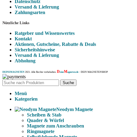
Datenschutz
Versand & Lieferung
Zahlungsarten
Nützliche Links
Ratgeber und Wissenswertes
Kontakt
Aktionen, Gutscheine, Rabatte & Deals
Sicherheitshinweise
Versand & Lieferung
Abholung
D
M
DEINEMAGNETEN
2021. Alle Rechte vorbehalten.
eine
agneten.de
- DEIN MAGNETENSHOP
Suche
Menü
Kategorien
Neodym Magnete
Scheiben & Stab
Quader & Würfel
Magnete zum Anschrauben
Ringmagnete
Selbstklebende Magnete