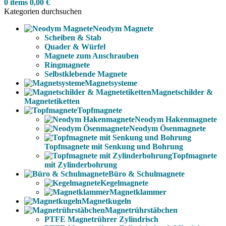
0
items
0,00
€
Kategorien durchsuchen
Neodym Magnete
Scheiben & Stab
Quader & Würfel
Magnete zum Anschrauben
Ringmagnete
Selbstklebende Magnete
Magnetsysteme
Magnetschilder &
Magnetetiketten
Topfmagnete
Neodym Hakenmagnete
Neodym Ösenmagnete
Topfmagnete mit Senkung und Bohrung
Topfmagnete
mit Zylinderbohrung
Büro & Schulmagnete
Kegelmagnete
Magnetklammer
Magnetkugeln
Magnetrührstäbchen
PTFE Magnetrührer Zylindrisch