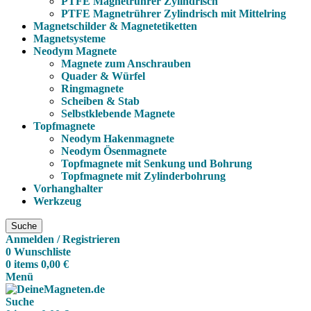
PTFE Magnetrührer Zylindrisch
PTFE Magnetrührer Zylindrisch mit Mittelring
Magnetschilder & Magnetetiketten
Magnetsysteme
Neodym Magnete
Magnete zum Anschrauben
Quader & Würfel
Ringmagnete
Scheiben & Stab
Selbstklebende Magnete
Topfmagnete
Neodym Hakenmagnete
Neodym Ösenmagnete
Topfmagnete mit Senkung und Bohrung
Topfmagnete mit Zylinderbohrung
Vorhanghalter
Werkzeug
Suche
Anmelden / Registrieren
0
Wunschliste
0
items
0,00
€
Menü
Suche