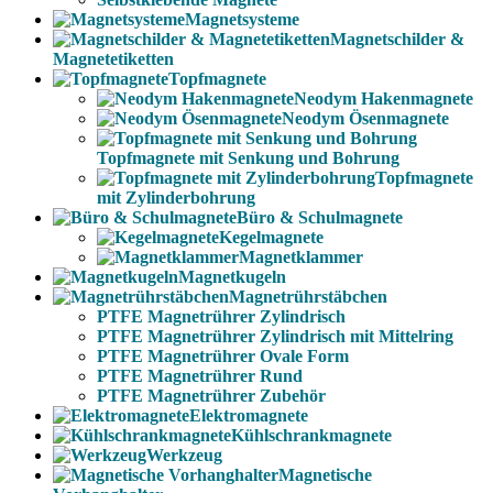
Magnetsysteme
Magnetschilder &
Magnetetiketten
Topfmagnete
Neodym Hakenmagnete
Neodym Ösenmagnete
Topfmagnete mit Senkung und Bohrung
Topfmagnete
mit Zylinderbohrung
Büro & Schulmagnete
Kegelmagnete
Magnetklammer
Magnetkugeln
Magnetrührstäbchen
PTFE Magnetrührer Zylindrisch
PTFE Magnetrührer Zylindrisch mit Mittelring
PTFE Magnetrührer Ovale Form
PTFE Magnetrührer Rund
PTFE Magnetrührer Zubehör
Elektromagnete
Kühlschrankmagnete
Werkzeug
Magnetische